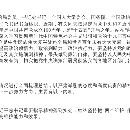
局委员、书记处书记，全国人大常委会、国务院、全国政协
平总书记书面述职。近期，有关同志按规定向党中央和习近
是中国共产党成立100周年，是“十四五”开局之年。站在“
深入学习贯彻新时代中国特色社会主义思想和党的十九届五中
。要立足中华民族伟大复兴战略全局和世界百年未有之大变局，
提高政治领悟力、政治判断力、政治执行力。要坚持以党的
定及其实施细则精神，带头做到廉洁自律。要坚持以人民为
奋发有为，切实把党中央决策部署贯彻落实到各地区各部门
况进行全面梳理总结，以严肃诚恳的态度和高度负责的精神
下一步努力方向，主要有以下内容。
平总书记重要指示精神落到实处，始终坚持把“两个维护”
高维护能力和效果。