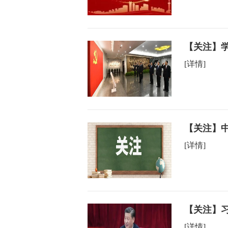
【关注】
[详情]
【关注】
[详情]
【关注】习
[详情]