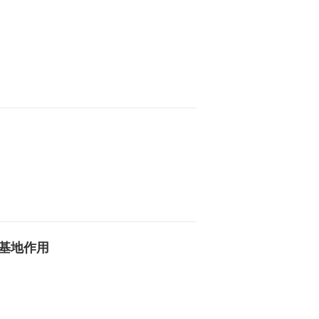
育基地作用