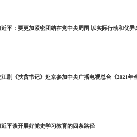
近平：要更加紧密团结在党中央周围 以实际行动和优异成
江剧《扶贫书记》赴京参加中央广播电视总台《2021年
习近平谈开展好党史学习教育的四条路径