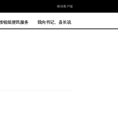
移动客户端
按钮组便民服务
我向书记、县长说