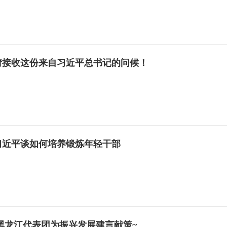
请接收这份来自习近平总书记的问候！
习近平谈如何培养锻炼年轻干部
黑龙江代表团为振兴发展建言献策~