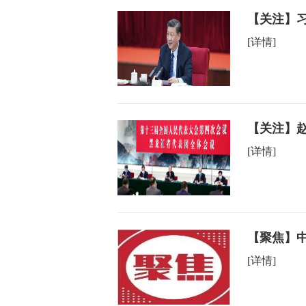
【关注】
[详情]
【关注】
[详情]
【聚焦】
[详情]