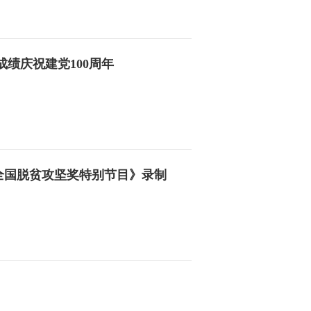
绩庆祝建党100周年
全国脱贫攻坚奖特别节目》录制