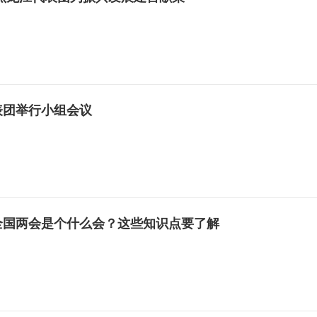
表团举行小组会议
全国两会是个什么会？这些知识点要了解