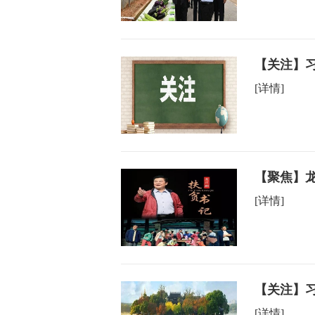
【关注】习
[详情]
【聚焦】龙
[详情]
【关注】
[详情]