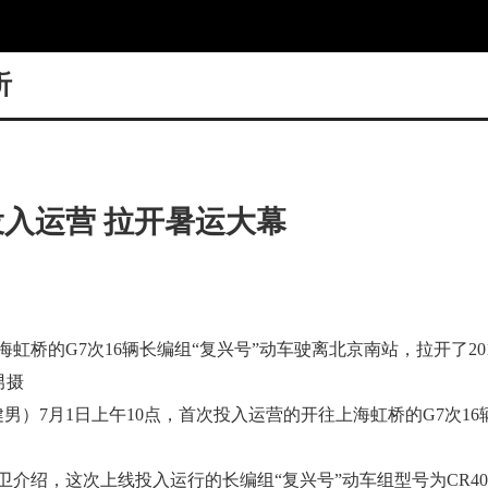
听
投入运营 拉开暑运大幕
海虹桥的G7次16辆长编组“复兴号”动车驶离北京南站，拉开了2
健男摄
健男）7月1日上午10点，首次投入运营的开往上海虹桥的G7次1
介绍，这次上线投入运行的长编组“复兴号”动车组型号为CR400