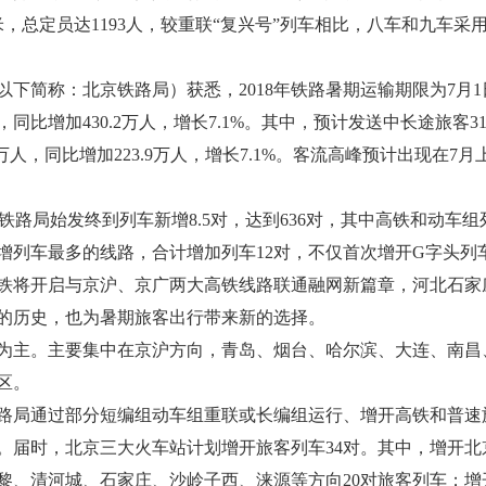
米，总定员达1193人，较重联“复兴号”列车相比，八车和九车
下简称：北京铁路局）获悉，2018年铁路暑期运输期限为7月1日
同比增加430.2万人，增长7.1%。其中，预计发送中长途旅客312
.7万人，同比增加223.9万人，增长7.1%。客流高峰预计出现在
京铁路局始发终到列车新增8.5对，达到636对，其中高铁和动车组
增列车最多的线路，合计增加列车12对，不仅首次增开G字头列
铁将开启与京沪、京广两大高铁线路联通融网新篇章，河北石家
的历史，也为暑期旅客出行带来新的选择。
为主。主要集中在京沪方向，青岛、烟台、哈尔滨、大连、南昌
区。
路局通过部分短编组动车组重联或长编组运行、增开高铁和普速
。届时，北京三大火车站计划增开旅客列车34对。其中，增开
黎、清河城、石家庄、沙岭子西、涞源等方向20对旅客列车；