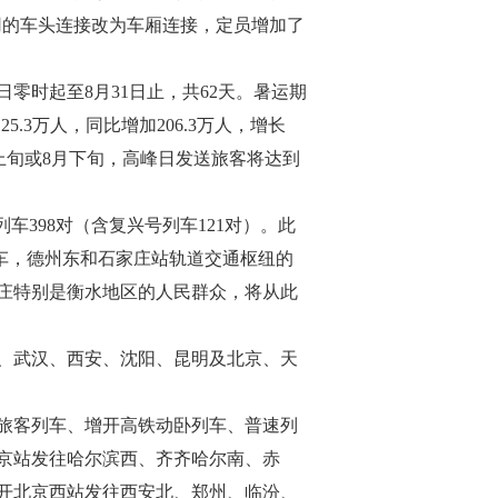
采用的车头连接改为车厢连接，定员增加了
零时起至8月31日止，共62天。暑运期
5.3万人，同比增加206.3万人，增长
7月上旬或8月下旬，高峰日发送旅客将达到
列车398对（含复兴号列车121对）。此
车，德州东和石家庄站轨道交通枢纽的
庄特别是衡水地区的人民群众，将从此
、武汉、西安、沈阳、昆明及北京、天
旅客列车、增开高铁动卧列车、普速列
北京站发往哈尔滨西、齐齐哈尔南、赤
增开北京西站发往西安北、郑州、临汾、