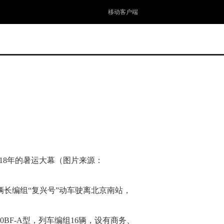
移动客户端
018年的暑运大幕（图片来源：
6辆长编组“复兴号”动车驶离北京南站，
BF-A型，列车编组16辆，设有商务、