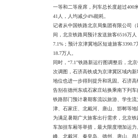
一等和二等座席，列车总长度超过400
41人，人均减少4%能耗。
记者从中国铁路北京局集团有限公司（以
间，北京铁路局预计发送旅客6516万人，
7.1%；预计京津冀地区短途旅客3390
18.7万人。
同时，“7.1”铁路新运行图调整后，北
次调图，石济高铁成为京津冀区域内新
地位也进一步得到提升和巩固。石济高
告别在德州东或石家庄站换乘南下列车
铁路部门预计暑期客流以旅游、学生流
津、石家庄、北戴河、唐山、邯郸等地
为满足暑期广大旅客出行需求，北京铁
车加挂车厢等举措，最大限度增加运力
峰、北戴河、秦皇岛、德州、唐山、昌